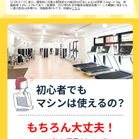
32.6%±7.0に減少。確率的に可能な数値変化の幅(四分位法による)は体重-5.4kg〜0.5kg、体
脂肪率-3.8%〜1.0%であり（実績値、2022年9月 日本臨床試験協会調べ）この範囲に収まらな
い者の割合は体重0％、体脂肪率0％です。詳細は
こちら