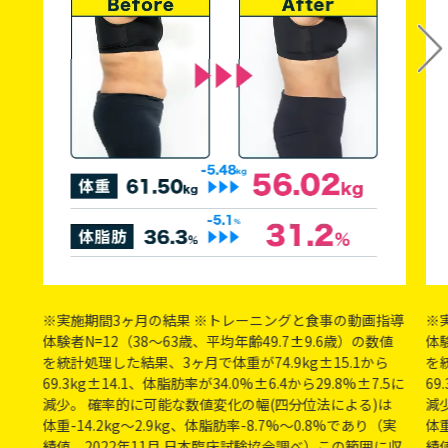
※実施期間3ヶ月の結果 ※トレーニングと食事の動画指導
※
体験者N=12（38～63歳、平均年齢49.7±9.6歳）の数値
体験
を統計処理した結果、3ヶ月で体重が74.9kg±15.1から
を
69.3kg±14.1、体脂肪率が34.0%±6.4から29.8%±7.5に
69
減少。 確率的に可能な数値変化の幅(四分位法による)は
減
体重-14.2kg〜2.9kg、体脂肪率-8.7%〜0.8%であり（実
体重
績値、2022年11月 日本臨床試験協会調べ）この範囲に収
績