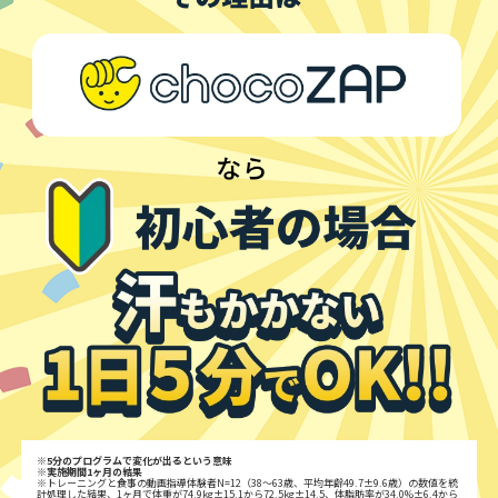
※5分のプログラムで変化が出るという意味
※実施期間1ヶ月の結果
※トレーニングと食事の動画指導体験者N=12（38～63歳、平均年齢49.7±9.6歳）の数値を統
計処理した結果、1ヶ月で体重が74.9kg±15.1から72.5kg±14.5、体脂肪率が34.0%±6.4から