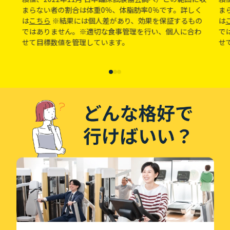
まらない者の割合は体重0％、体脂肪率0％です。詳しく
ま
は
こちら
※結果には個人差があり、効果を保証するもの
は
ではありません。※適切な食事管理を行い、個人に合わ
で
せて目標数値を管理しています。
せ