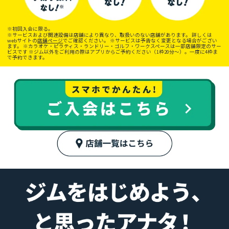
※初回入会に限る。
※サービスおよび関連設備は店舗により異なり、取扱いのない店舗があります。 詳しくは
webサイトの
店舗ページ
でご確認ください。 ※サービスは予告なく変更となる場合がござい
ます。 ※カラオケ・ピラティス・ランドリー・ゴルフ・ワークスペースは一部店舗限定のサー
ビスです ※ジム以外をご利用の際はアプリからご予約ください（1枠20分〜）。一度に4枠ま
で予約できます。