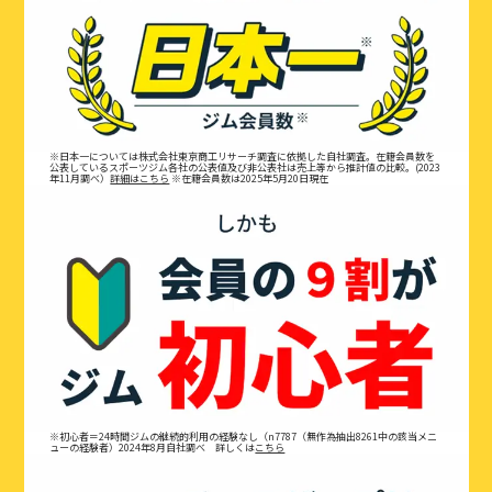
※日本一については株式会社東京商工リサーチ調査に依拠した自社調査。在籍会員数を
公表しているスポーツジム各社の公表値及び非公表社は売上等から推計値の比較。(2023
年11月調べ）
詳細はこちら
※在籍会員数は2025年5月20日現在
※初心者＝24時間ジムの継続的利用の経験なし（n7787（無作為抽出8261中の該当メニ
ューの経験者）2024年8月自社調べ 詳しくは
こちら