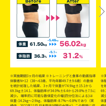
※実施期間3ヶ月の結果 ※トレーニングと食事の動画指導
※
体験者N=12（38～63歳、平均年齢49.7±9.6歳）の数値
体験
を統計処理した結果、3ヶ月で体重が74.9kg±15.1から
を
69.3kg±14.1、体脂肪率が34.0%±6.4から29.8%±7.5に
69
減少。 確率的に可能な数値変化の幅(四分位法による)は
減
体重-14.2kg〜2.9kg、体脂肪率-8.7%〜0.8%であり（実
体重
績値、2022年11月 日本臨床試験協会調べ）この範囲に収
績