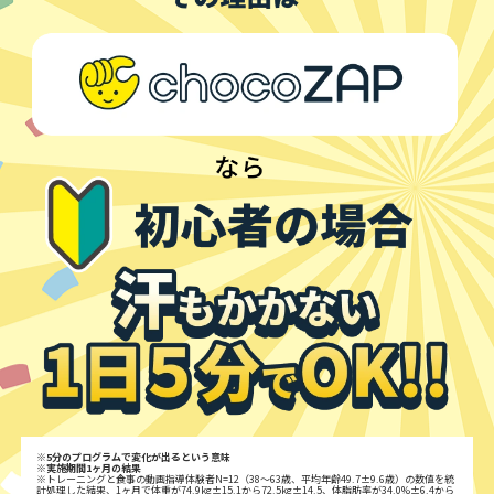
※5分のプログラムで変化が出るという意味
※実施期間1ヶ月の結果
※トレーニングと食事の動画指導体験者N=12（38～63歳、平均年齢49.7±9.6歳）の数値を統
計処理した結果、1ヶ月で体重が74.9kg±15.1から72.5kg±14.5、体脂肪率が34.0%±6.4から