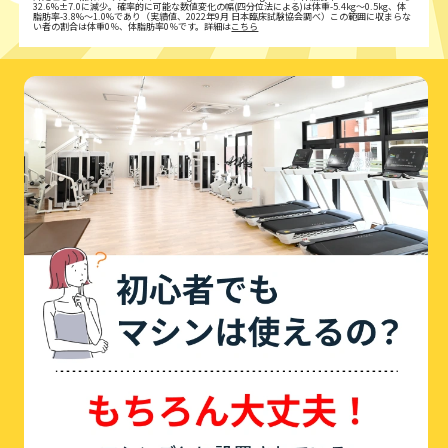
32.6%±7.0に減少。確率的に可能な数値変化の幅(四分位法による)は体重-5.4kg〜0.5kg、体
脂肪率-3.8%〜1.0%であり（実績値、2022年9月 日本臨床試験協会調べ）この範囲に収まらな
い者の割合は体重0％、体脂肪率0％です。詳細は
こちら