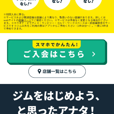
※初回入会に限る。
※サービスおよび関連設備は店舗により異なり、取扱いのない店舗があります。 詳しくは
webサイトの
店舗ページ
でご確認ください。 ※サービスは予告なく変更となる場合がござい
ます。 ※カラオケ・ピラティス・ランドリー・ゴルフ・ワークスペースは一部店舗限定のサー
ビスです ※ジム以外をご利用の際はアプリからご予約ください（1枠20分〜）。一度に4枠ま
で予約できます。